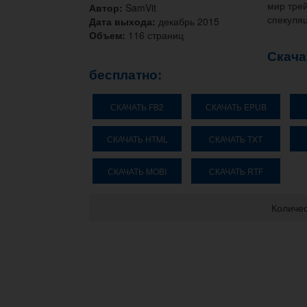
мир тре
Автор:
SamVit
спекуля
Дата выхода:
декабрь 2015
Объем:
116 страниц
Скача
бесплатно:
СКАЧАТЬ FB2
СКАЧАТЬ EPUB
СКАЧАТЬ HTML
СКАЧАТЬ TXT
СКАЧАТЬ MOBI
СКАЧАТЬ RTF
Количес