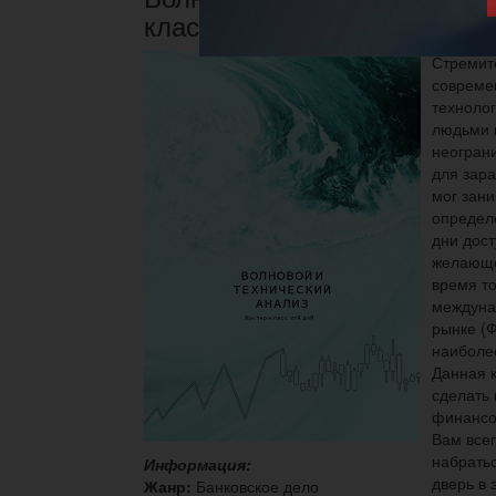
класс от А до Я
Стремит
совреме
техноло
людьми 
неогран
для зара
мог зани
определе
дни дос
желающе
время то
междуна
рынке (Ф
наиболе
Данная 
сделать 
финансо
Вам все
набратьс
Информация:
дверь в
Жанр:
Банковское дело