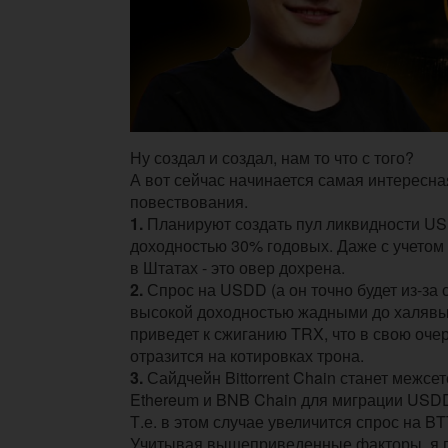
Ну создал и создал, нам то что с того?
А вот сейчас начинается самая интересна
повествования.
1.
Планируют создать пул ликвидности U
доходностью 30% годовых. Даже с учетом
в Штатах - это овер дохрена.
2.
Спрос на USDD (а он точно будет из-за 
высокой доходностью жадными до халявы
приведет к сжиганию TRX, что в свою оче
отразится на котировках трона.
3.
Сайдчейн Bittorrent Chain станет межсе
Ethereum и BNB Chain для миграции USDD
Т.е. в этом случае увеличится спрос на BT
Учитывая вышеприведенные факторы, я 