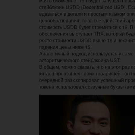
мая в блокчейне Tron будет запущен новы
стейблкоин USDD (Decentralized USD). Ес
вдаваться в детали и простым языком опи
ценообразования, то за счет действий ар
стоимость USDD будет стремиться к 1$. В
обеспечения выступает TRX, который буде
росте стоимости USDD выше 1$ и чеканит
падения цены ниже 1$.
Аналогичный подход используется у само
алгоритмического стейблкоина UST.
В общем, можно сказать, что на этот раз
китаец превзошел своих товарищей - он не
очередной раз скопировал успешный проек
токена использовал созвучные буквы (вмес