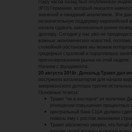
Пару часов назад был опубликован индек
(IFO) Германии, который оказался намно
значений и ожиданий аналитиков. Эти да
незначительную поддержку европейской в
начала сдавать завоеванные ранее пози
доллару. Сегодня у нас уже не предвидит
важных экономических новостей, поэтому
спокойной обстановке мы можем поторго
гридерных стратегий и параллельно занят
прогнозированием рынка на этой неделе.
Начнем с фундамента.
20 августа 2018г. Дональд Трамп дал 
послужило катализатором для начала кор
американского доллара против остальных
Основные тезисы:
Трамп "не в восторге" от политики 
отношении повышения процентных с
центральный банк США должен сдел
помочь ему с ростом экономики стра
Трамп абсолютно уверен, что Китай
курсом своей валюты и скорей всего