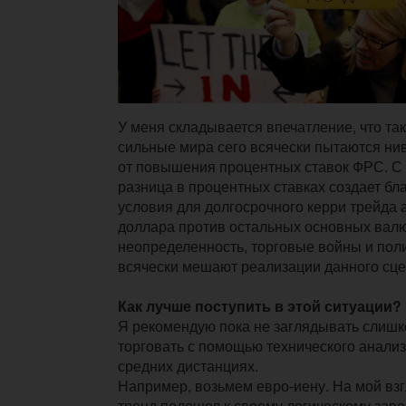
У меня складывается впечатление, что та
сильные мира сего всячески пытаются ни
от повышения процентных ставок ФРС. С 
разница в процентных ставках создает б
условия для долгосрочного керри трейда 
доллара против остальных основных валют,
неопределенность, торговые войны и пол
всячески мешают реализации данного сце
Как лучше поступить в этой ситуации?
Я рекомендую пока не заглядывать слишк
торговать с помощью технического анализ
средних дистанциях.
Например, возьмем евро-иену. На мой вз
тренд подошел к своему логическому заве