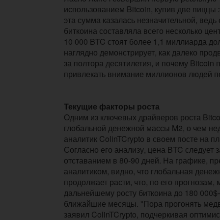
использованием Bitcoin, купив две пиццы 
эта сумма казалась незначительной, ведь
биткоина составляла всего несколько цент
10 000 BTC стоят более 1,1 миллиарда до
наглядно демонстрирует, как далеко прод
за полтора десятилетия, и почему Bitcoin
привлекать внимание миллионов людей по
Текущие факторы роста
Одним из ключевых драйверов роста Bitco
глобальной денежной массы M2, о чем н
аналитик ColinTCrypto в своем посте на п
Согласно его анализу, цена BTC следует 
отставанием в 80-90 дней. На графике, п
аналитиком, видно, что глобальная денеж
продолжает расти, что, по его прогнозам, 
дальнейшему росту биткоина до 180 000$
ближайшие месяцы. "Пора прогонять медве
заявил ColinTCrypto, подчеркивая оптими