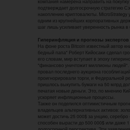
компания намерена направить на покупку B
подтверждает долгосрочную стратегию С
накоплению криптовалюты. MicroStrategy 
одним из крупнейших корпоративных держ
шаг лишь усиливает уверенность рынка в
Гиперинфляция и прогнозы экспертов
На фоне роста Bitcoin известный автор кн
бедный папа" Роберт Кийосаки сделал гр
его словам, мир вступает в эпоху гиперин
"финансово уничтожит миллионы людей". 
провал последнего аукциона гособлигац
проигнорировали торги, и Федеральной р
пришлось выкупить бумаги на 50 млрд до
печатая новые деньги. Это, по мнению Ки
ускоряет инфляционные процессы.
Также он поделился оптимистичным прог
владельцев альтернативных активов: золо
может достичь 25 000$ за унцию, серебро - 
способен вырасти до 500 000$ или даже 1
долгосрочной перспективе. Эти заявлени