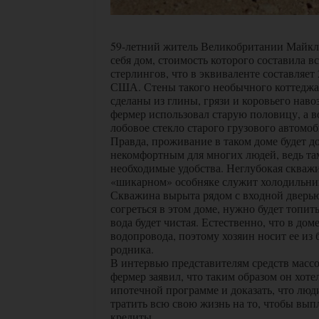
59-летний житель Великобритании Майкл 
себя дом, стоимость которого составила в
стерлингов, что в эквиваленте составляет
США. Стены такого необычного коттеджа
сделаны из глины, грязи и коровьего наво
фермер использовал старую половицу, а во
лобовое стекло старого грузового автомоб
Правда, проживание в таком доме будет д
некомфортным для многих людей, ведь та
необходимые удобства. Неглубокая скважи
«шикарном» особняке служит холодильни
Скважина вырыта рядом с входной дверью
согреться в этом доме, нужно будет топить
вода будет чистая. Естественно, что в дом
водопровода, поэтому хозяин носит ее из
родника.
В интервью представителям средств мас
фермер заявил, что таким образом он хоте
ипотечной программе и доказать, что лю
тратить всю свою жизнь на то, чтобы вы
кредиты.