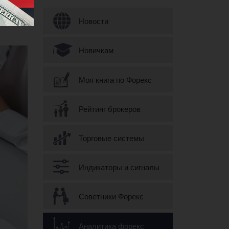
Форма поиска
Новости
Новичкам
Моя книга по Форекс
Рейтинг брокеров
Торговые системы
Индикаторы и сигналы
Советники Форекс
Аналитика форекс