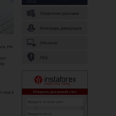
Управление деньгами
Календарь дивидендов
Обо всем
ься. Но
FAQ
тал
 по
 газа в