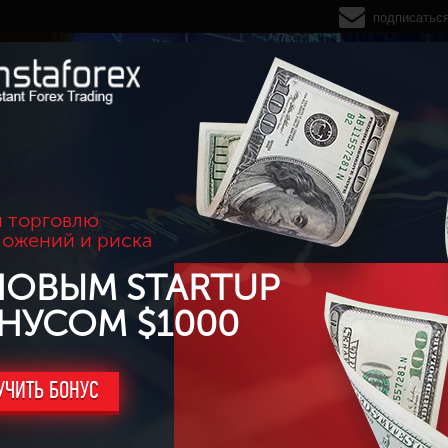
подписатьс
 торговлю
ложений и риска
НОВЫМ STARTUP
НУСОМ $1000
УЧИТЬ БОНУС
зоне покупок