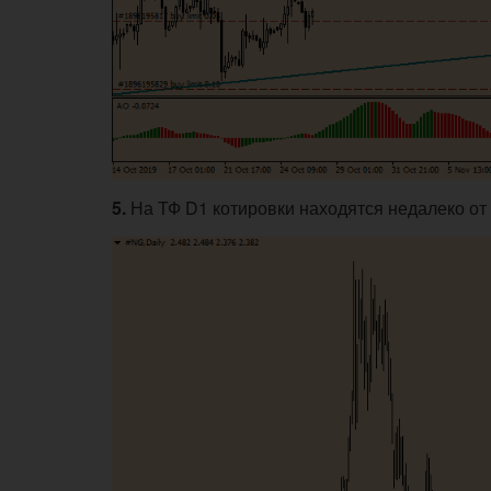
5.
На ТФ D1 котировки находятся недалеко от