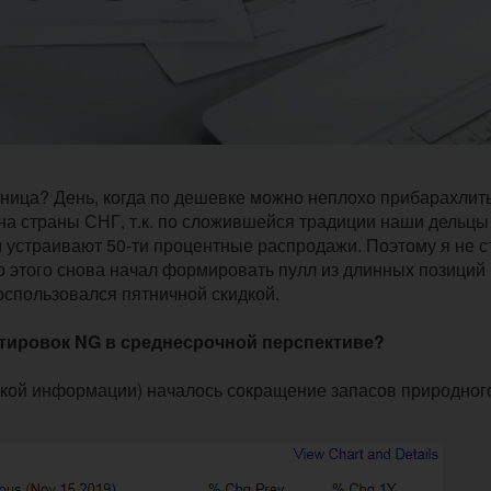
тница? День, когда по дешевке можно неплохо прибарахлит
 на страны СНГ, т.к. по сложившейся традиции наши дельцы
м устраивают 50-ти процентные распродажи. Поэтому я не с
то этого снова начал формировать пулл из длинных позиций
воспользовался пятничной скидкой.
тировок NG в среднесрочной перспективе?
кой информации) началось сокращение запасов природного