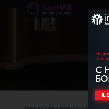
Перейти к основному содержанию
Начни
без в
С 
БО
ПОЛ
Цена на природный газ снизилась к 