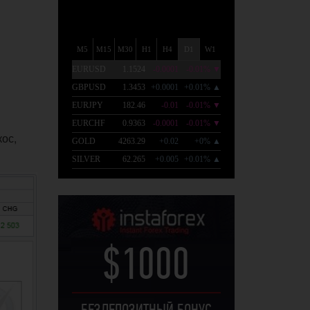
кос,
$1000