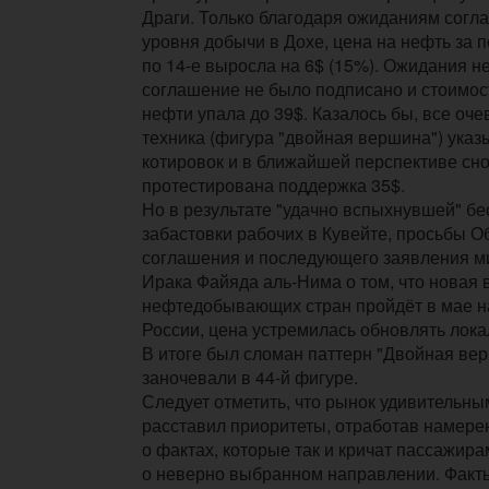
Драги. Только благодаря ожиданиям согл
уровня добычи в Дохе, цена на нефть за п
по 14-е выросла на 6$ (15%). Ожидания н
соглашение не было подписано и стоимост
нефти упала до 39$. Казалось бы, все оче
техника (фигура "двойная вершина") ука
котировок и в ближайшей перспективе сно
протестирована поддержка 35$.
Но в результате "удачно вспыхнувшей" б
забастовки рабочих в Кувейте, просьбы 
соглашения и последующего заявления 
Ирака Файяда аль-Нима о том, что новая 
нефтедобывающих стран пройдёт в мае н
России, цена устремилась обновлять лок
В итоге был сломан паттерн "Двойная ве
заночевали в 44-й фигуре.
Следует отметить, что рынок удивительн
расставил приоритеты, отработав намере
о фактах, которые так и кричат пассажир
о неверно выбранном направлении. Факт