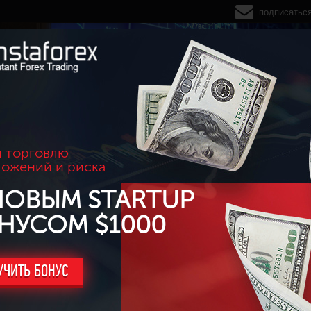
подписатьс
 торговлю
ложений и риска
НОВЫМ STARTUP
НУСОМ $1000
УЧИТЬ БОНУС