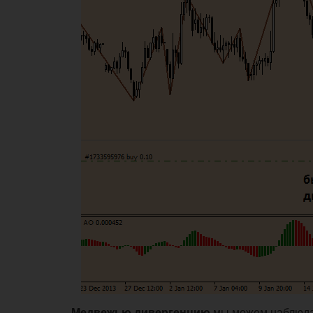
Медвежью дивергенцию
мы можем наблюда