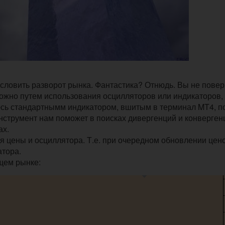
словить разворот рынка. Фантастика? Отнюдь. Вы не повер
ожно путем использования осцилляторов или индикаторов,
юсь стандартнымм индикатором, вшитым в терминал MT4, п
инструмент нам поможет в поисках дивергенций и конверген
ах.
ля цены и осциллятора. Т.е. при очередном обновлении цен
атора.
щем рынке: