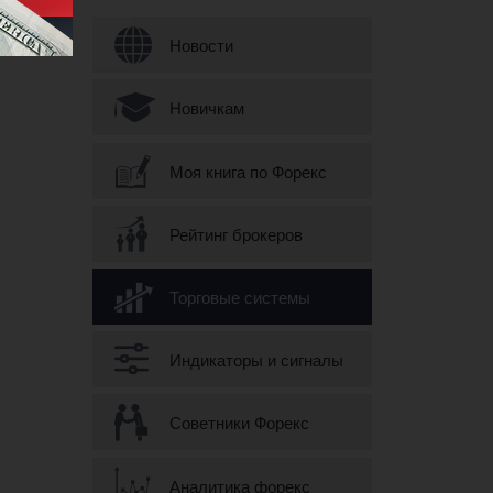
Форма поиска
Новости
Новичкам
Моя книга по Форекс
Рейтинг брокеров
Торговые системы
Индикаторы и сигналы
Советники Форекс
Аналитика форекс