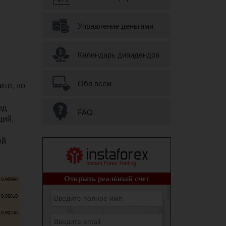
Управление деньгами
Календарь дивидендов
Обо всем
ите, но
од
FAQ
ций,
ой