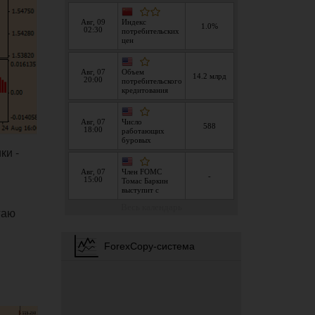
ки -
гаю