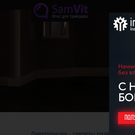
Перейти к основному содержанию
Начни
без в
С 
БО
ПОЛ
Дивергенции - секреты разворота