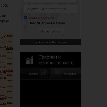
9000.
А вот
торую