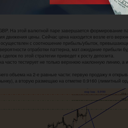
GBP. На этой валютной паре завершается формирование п
ия движения цены. Сейчас цена находится возле его верхн
дет осуществлен с соотношение прибыль/убыток, превышающ
 вероятности отработки паттерна, мат.ожидание прибыли бу
а сделок по этой стратегии приведет к росту депозита.
 часто тестирует не только верхнюю наклонную линию, а 
его объема на 2-е равные части: первую продажу я откры
рынку), а вторую размещаю на отметке 0.9160 (лимитный ор