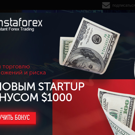
подписатьс
 торговлю
ложений и риска
НОВЫМ STARTUP
НУСОМ $1000
УЧИТЬ БОНУС
 "Клин"