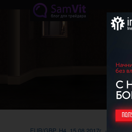
Перейти к основному содержанию
Начни
без в
С 
БО
ПОЛ
EUR/GBP. H4, 15.08.2017г. - Паттерн