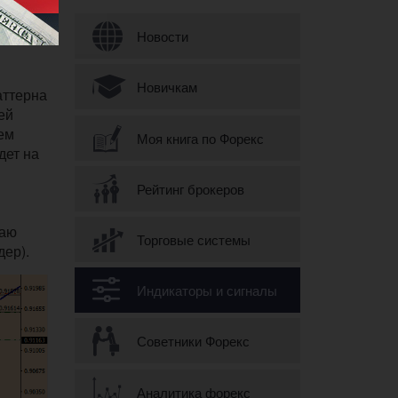
Форма поиска
Новости
Новичкам
аттерна
ей
ем
Моя книга по Форекс
дет на
Рейтинг брокеров
и
ваю
Торговые системы
дер).
Индикаторы и сигналы
Советники Форекс
Аналитика форекс