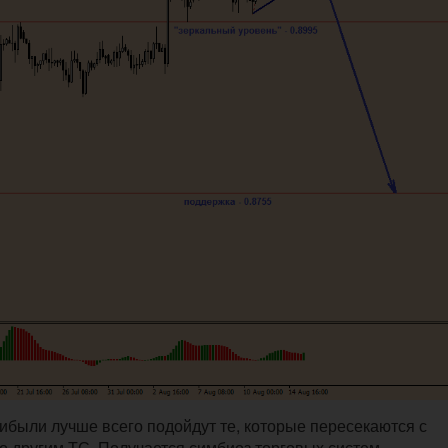
ибыли лучше всего подойдут те, которые пересекаются с
другим ТС. Получается симбиоз торговых систем.