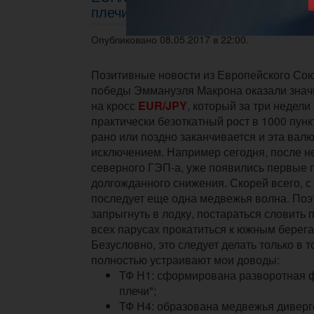
плечи"
Опубликовано 08.05.2017 в 22:00.
Позитивные новости из Европейского Со
победы Эммануэля Макрона оказали знач
на кросс
EUR/JPY
, который за три недел
практически безоткатный рост в 1000 пунк
рано или поздно заканчивается и эта валю
исключением. Например сегодня, после н
северного ГЭП-а, уже появились первые 
долгожданного снижения. Скорей всего, с
последует еще одна медвежья волна. Поэ
запрыгнуть в лодку, постараться словить 
всех парусах прокатиться к южным берега
Безусловно, это следует делать только в т
полностью устраивают мои доводы:
ТФ Н1: сформирована разворотная ф
плечи";
ТФ Н4: образована медвежья диверг