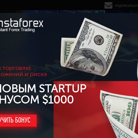
подписатьс
 торговлю
ложений и риска
НОВЫМ STARTUP
НУСОМ $1000
УЧИТЬ БОНУС
терн "Клин"