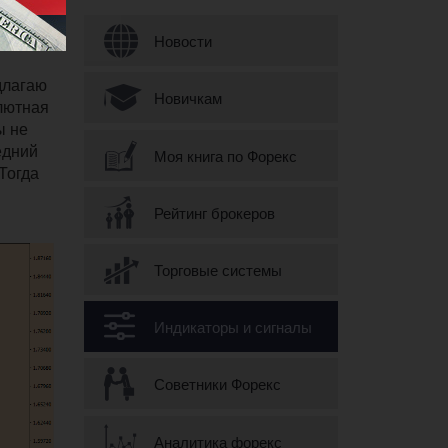
Форма поиска
Новости
длагаю
Новичкам
алютная
ы не
едний
Моя книга по Форекс
Тогда
Рейтинг брокеров
Торговые системы
Индикаторы и сигналы
Советники Форекс
Аналитика форекс