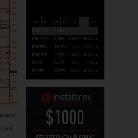
$1000
асовом
 затем