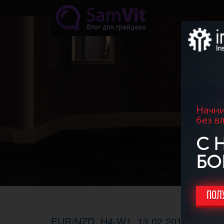
Перейти к основному содержанию
Начни
без в
С 
БО
ПОЛ
EUR/NZD. H4-W1, 13.02.2017г. - Пат