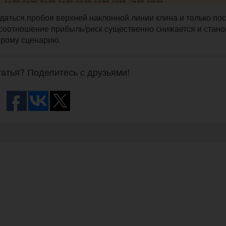
даться пробоя верхней наклонной линии клина и только по
е соотношение прибыль/риск существенно снижается и стано
орому сценарию.
атья? Поделитесь с друзьями!