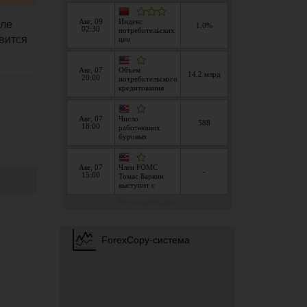
сле
вится