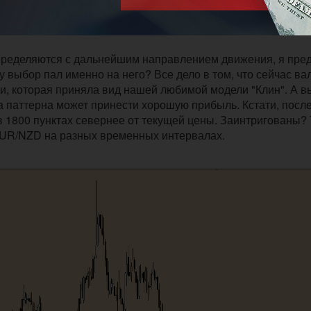
пределяются с дальнейшим направлением движения, я пре
у выбор пал именно на него? Все дело в том, что сейчас в
и, которая приняла вид нашей любимой модели "Клин". А в
ка паттерна может принести хорошую прибыль. Кстати, посл
в 1800 пунктах севернее от текущей цены. Заинтригованы? 
EUR/NZD на разных временных интервалах.