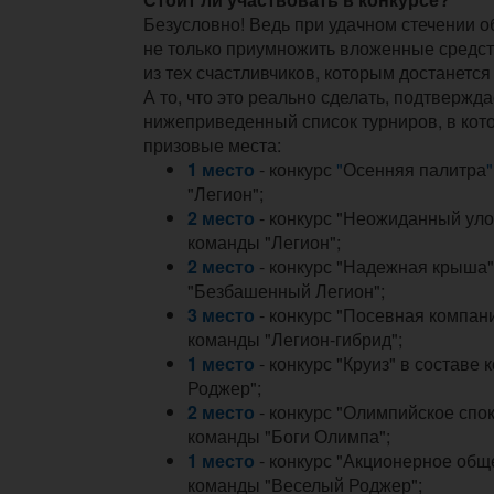
Безусловно! Ведь при удачном стечении 
не только приумножить вложенные средств
из тех счастливчиков, которым достанется
А то, что это реально сделать, подтвержда
нижеприведенный список турниров, в кот
призовые места:
1 место
- конкурс
"
Осенняя палитра
"
"Легион";
2 место
- конкурс "Неожиданный уло
команды "Легион";
2 место
- конкурс "Надежная крыша"
"Безбашенный Легион";
3 место
- конкурс "Посевная компани
команды "Легион-гибрид";
1 место
- конкурс "Круиз" в составе
Роджер";
2 место
- конкурс "Олимпийское спок
команды "Боги Олимпа";
1 место
- конкурс "Акционерное общ
команды "Веселый Роджер";