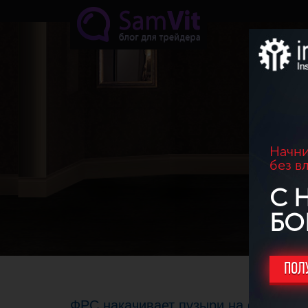
Перейти к основному содержанию
Начни
без в
С 
БО
ПОЛ
ФРС накачивает пузыри на фондово