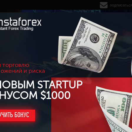
подписатьс
 торговлю
ложений и риска
НОВЫМ STARTUP
НУСОМ $1000
УЧИТЬ БОНУС
м рынке