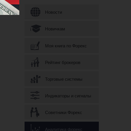
Форма поиска
Новости
Новичкам
Моя книга по Форекс
Рейтинг брокеров
Торговые системы
Индикаторы и сигналы
Советники Форекс
Аналитика форекс