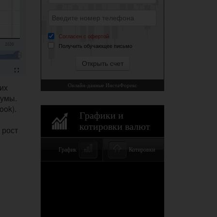
их
мумы.
ook).
 рост