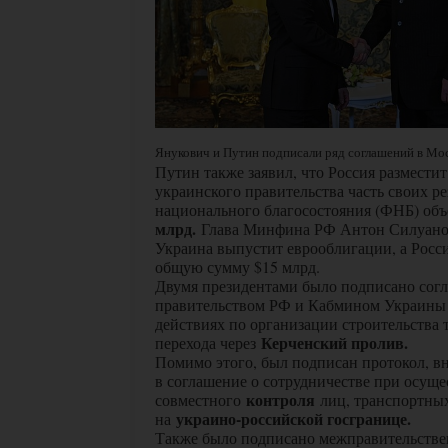
Янукович и Путин подписали ряд соглашений в Моск
Путин также заявил, что Россия размести
украинского правительства часть своих р
национального благосостояния (ФНБ) об
млрд.
Глава Минфина РФ Антон Силуанов
Украина выпустит еврооблигации, а Росси
общую сумму $15 млрд.
Двумя президентами было подписано сог
правительством РФ и Кабмином Украины
действиях по организации строительства 
Керченский пролив.
перехода через
Помимо этого, был подписан протокол, в
в соглашение о сотрудничестве при осущ
контроля
совместного
лиц, транспортных
украино-российской госгранице.
на
Также было подписано межправительстве