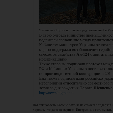
Янукович и Путин подписали ряд соглашений в Моск
В свою очередь министры промышленност
подписали соглашение между правительс
Кабинетом министров Украины относител
мер господдержки возобновления серийно
Ан-124
самолетов семейства
с двигателям
модификациями.
Также стороны подписали протокол межд
РФ и Кабмином Украины о поставках тов
производственной кооперации
по
в 2014
Был также подписан план российско-укра
мероприятий относительно совместного п
Тараса Шевченко
летия со дня рождения
http://news.bigmir.net
Вот так новость. Больше похоже на самосвал подарков к
хорошо, что даже не верится. Интересно, а есть пункты