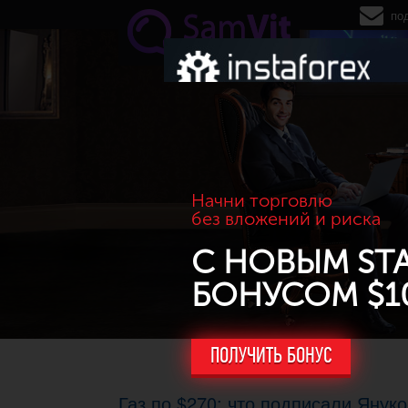
Перейти к основному содержанию
по
Начни торговлю
без вложений и риска
С НОВЫМ ST
БОНУСОМ $1
ПОЛУЧИТЬ БОНУС
Газ по $270: что подписали Януко