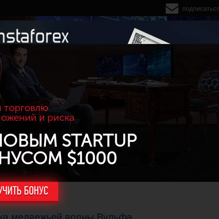
подписатьс
 торговлю
ложений и риска
НОВЫМ STARTUP
НУСОМ $1000
УЧИТЬ БОНУС
отка медвежьей волны Вульфа