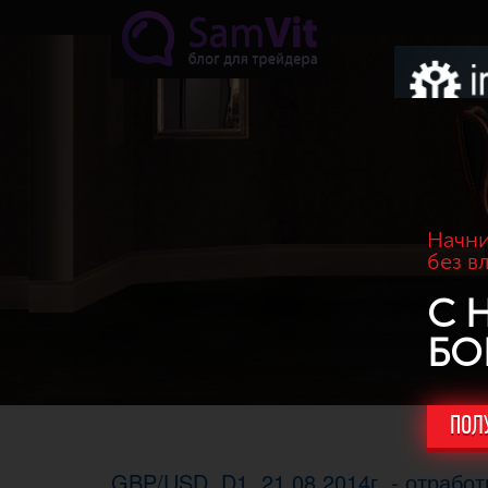
Перейти к основному содержанию
Начни
без в
С 
БО
ПОЛ
GBP/USD. D1, 21.08.2014г. - отраб