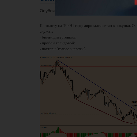
Опубликовано 31.03.2014 в 13:39.
По золоту на ТФ Н1 сформировался сетап в покупки. Ос
служат:
- бычья дивергенция;
- пробой трендовой;
- паттерн "голова и плечи".