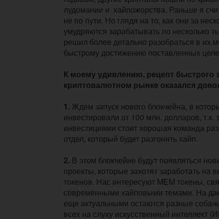
лудомании и хайпожорства. Раньше я счит
не по пути. Но глядя на то, как они за нес
умудряются зарабатывать по несколько ты
решил более детально разобраться в их м
быстрому достижению поставленных целе
К моему удивлению, рецепт быстрого з
криптовалютном рынке оказался дово
1.
Ждем запуск нового блокчейна, в кото
инвестировали от 100 млн. долларов, т.к.
инвестициями стоит хорошая команда раз
отдел, который будет разгонять хайп.
2.
В этом блокчейне будут появляться но
проекты, которые захотят заработать на 
токенов. Нас интересуют MEM токены, св
современными хайповыми темами. На да
еще актуальными остаются разные собачь
всех на слуху искусственный интеллект (ИИ