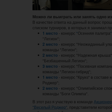
Можно ли выиграть или занять одно и
В качестве ответа на данный вопрос прош
списком турниров, в которых я занимал п
1 место
- конкурс
"
Осенняя палитра
"
"Легион";
2 место
- конкурс "Неожиданный уло
команды "Легион";
2 место
- конкурс "Надежная крыша"
"Безбашенный Легион";
3 место
- конкурс "Посевная компани
команды "Легион-гибрид";
1 место
- конкурс "Круиз" в составе
Роджер";
2 место
- конкурс "Олимпийское спок
команды "Боги Олимпа".
В этот раз я участвую в команде
Акционер
"Веселый Роджер"
, представители которо