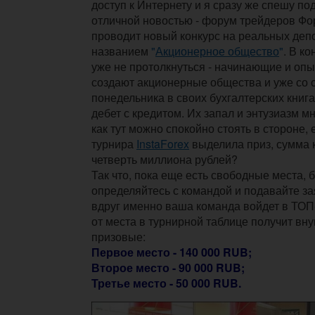
доступ к Интернету и я сразу же спешу по
отличной новостью - форум трейдеров Фо
проводит новый конкурс на реальных деп
названием
"
Акционерное общество
"
. В к
уже не протолкнуться - начинающие и оп
создают акционерные общества и уже со
понедельника в своих бухгалтерских книга
дебет с кредитом. Их запал и энтузиазм м
как тут можно спокойно стоять в стороне,
турнира
InstaForex
выделила приз, сумма 
четверть миллиона рублей?
Так что, пока еще есть свободные места, 
определяйтесь с командой и подавайте зая
вдруг именно ваша команда войдет в ТОП-
от места в турнирной таблице получит в
призовые:
Первое место - 140 000 RUB;
Второе место - 90 000 RUB;
Третье место - 50 000 RUB.