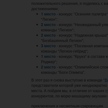
положительного решения, я поделюсь с 
достижениями:
1 место
- конкурс
"
Осенняя палитра
"
"Легион";
2 место
- конкурс "Неожиданный уло
команды "Легион";
2 место
- конкурс "Надежная крыша"
"Безбашенный Легион";
3 место
- конкурс "Посевная компани
команды "Легион-гибрид";
1 место
- конкурс "Круиз" в составе
Роджер";
2 место
- конкурс "Олимпийское спок
команды "Боги Олимпа".
В этот раз я снова выступаю в команде
"
В
представители которой уже неоднократно
места. А пойдем мы, в отличие от наших 
конкурентов, по морю кишащему акулами 
приключения и несметным сокровищам.