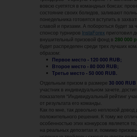
вовсю суетятся в командных боксах: пров
состояние своих болидов, заливают полны
понедельника готовятся вступить в захва
славой и призами. А побороться будет за 
спонсор турниров
InstaForex
приготовил д
внушительный призовой фонд в
280 000 
будет распределен среди трех лучших ко
образом:
Первое место - 120 000 RUB;
Второе место - 80 000 RUB;
Третье место - 50 000 RUB.
Отдельным призом в размере
30 000 RUB
участник в индивидуальном зачете, дост
показателя "Индивидуальный рейтинг уча
от результата его команды.
Как по мне, так довольно неплохой довод
положительного решения. К тому же отли
особенностью этих конкурсов является то,
на реальных депозитах и, помимо призов
успешные трейдеры смогут вывести полу