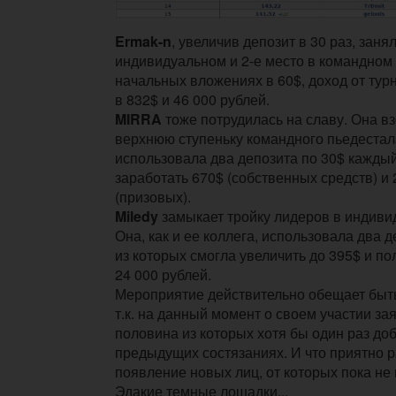
Ermak-n
, увеличив депозит в 30 раз, занял
индивидуальном и 2-е место в командном 
начальных вложениях в 60$, доход от тур
в 832$ и 46 000 рублей.
MIRRA
тоже потрудилась на славу. Она в
верхнюю ступеньку командного пьедестал
использовала два депозита по 30$ каждый
заработать 670$ (собственных средств) и 
(призовых).
Miledy
замыкает тройку лидеров в индиви
Она, как и ее коллега, использовала два д
из которых смогла увеличить до 395$ и по
24 000 рублей.
Мероприятие действительно обещает быт
т.к. на данный момент о своем участии за
половина из которых хотя бы один раз до
предыдущих состязаниях. И что приятно ра
появление новых лиц, от которых пока не 
Эдакие темные лошадки...