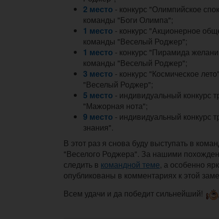
2 место
- конкурс "Олимпийское спок
команды "Боги Олимпа";
1 место
- конкурс "Акционерное общ
команды "Веселый Роджер";
1 место
- конкурс "Пирамида желани
команды "Веселый Роджер";
3 место
- конкурс "Космическое лето
"Веселый Роджер";
5 место
- индивидуальный конкурс 
"Мажорная нота";
9 место
- индивидуальный конкурс 
знания".
В этот раз я снова буду выступать в кома
"Веселого Роджера". За нашими похожде
следить в
командной теме
, а особенно яр
опубликованы в комментариях к этой заме
Всем удачи и да победит сильнейший!