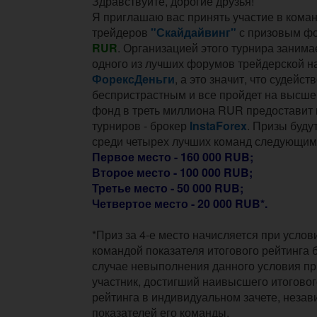
Здравствуйте, дорогие друзья!
Я приглашаю вас принять участие в кома
трейдеров
"Скайдайвинг"
с призовым ф
RUR
. Организацией этого турнира заним
одного из лучших форумов трейдерской 
ФорексДеньги
, а это значит, что судейст
беспристрастным и все пройдет на высше
фонд в треть миллиона RUR предоставит
турниров - брокер
InstaForex
. Призы буду
среди четырех лучших команд следующим
Первое место - 160 000 RUB;
Второе место - 100 000 RUB;
Третье место - 50 000 RUB;
Четвертое место - 20 000 RUB*.
*Приз за 4-е место начисляется при усло
командой показателя итогового рейтинга 
случае невыполнения данного условия пр
участник, достигший наивысшего итоговог
рейтинга в индивидуальном зачете, неза
показателей его команды.