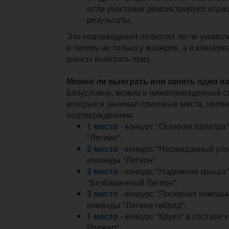
если участники демонстрируют отри
результаты.
Эти нововведения позволят легче укомп
и теперь не только у жахеров, а и консер
шансы выиграть приз.
Можно ли выиграть или занять одно и
Безусловно, можно и нижеприведенный сп
которых я занимал призовые места, явля
подтверждением:
1 место
- конкурс
"
Осенняя палитра
"
"Легион";
2 место
- конкурс "Неожиданный уло
команды "Легион";
2 место
- конкурс "Надежная крыша"
"Безбашенный Легион";
3 место
- конкурс "Посевная компани
команды "Легион-гибрид";
1 место
- конкурс "Круиз" в составе
Роджер";