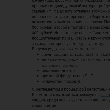
крупнейших форумов при спонсорской п
проводит индивидуальный конкурс трейд
скальпинг". У Вас есть отличная возможно
попрактиковаться в торговле на Форекс и 
возможность выиграть один из призов. По
000 рублей, второй и третий призеры конку
000 рублей. Но и это еще не все. Также ес
поощрительных приза, которые вручаются з
за самую интересную конкурсную тему.
Выделю ряд ключевых моментов:
время проведения конкурса: 08.06 - 01.08.201
тип счета: demo (баланс - 5000$, плечо - 1:2
доступные в терминале);
количество попыток: 4;
призовой фонд: 90 000 RUR;
количество призов: 6.
С регламентом и процедурой регистрации 
Вы можете ознакомиться, кликнув по
ссыл
увидеть среди новых участников данного 
мероприятия.