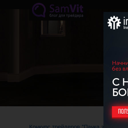
Перейти к основному содержанию
Начни
без в
С 
БО
ПОЛ
Конкурс трейдеров "Пачка зелени" (