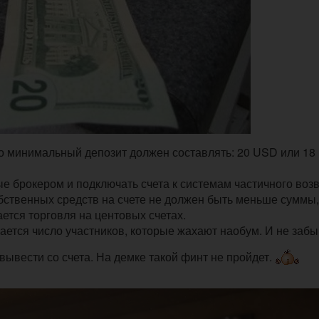
 то минимальный депозит должен составлять: 20 USD или 1
 брокером и подключать счета к системам частичного воз
обственных средств на счете не должен быть меньше суммы,
ется торговля на центовых счетах.
шается число участников, которые жахают наобум. И не заб
ывести со счета. На демке такой финт не пройдет.