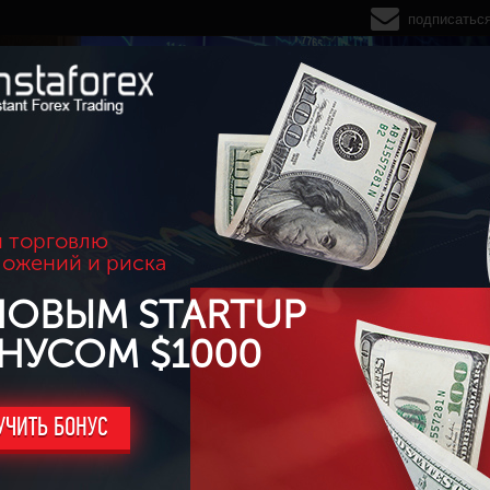
подписатьс
 торговлю
ложений и риска
НОВЫМ STARTUP
НУСОМ $1000
УЧИТЬ БОНУС
призовой фонд - 190 000 RUB)