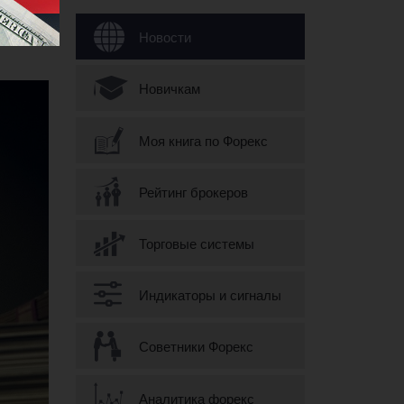
Форма поиска
Новости
Новичкам
Моя книга по Форекс
Рейтинг брокеров
Торговые системы
Индикаторы и сигналы
Советники Форекс
Аналитика форекс