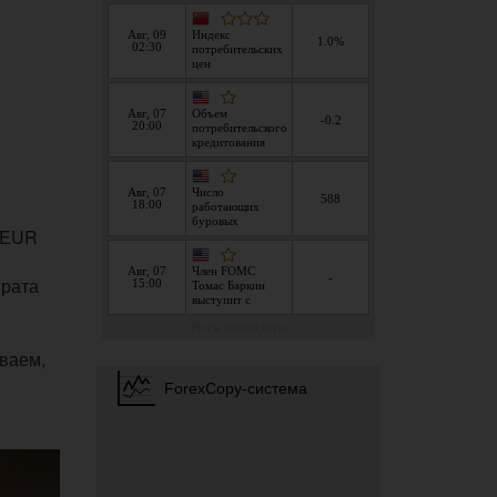
8 EUR
врата
ываем,