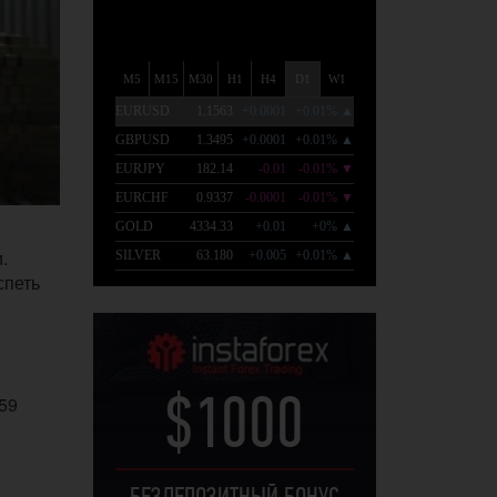
.
спеть
59
$1000