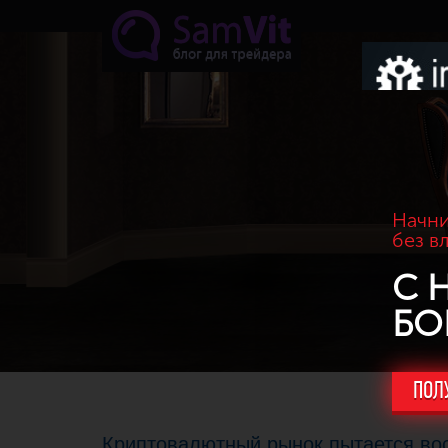
Перейти к основному содержанию
Начни
без в
С 
БО
ПОЛ
Криптовалютный рынок пытается вос