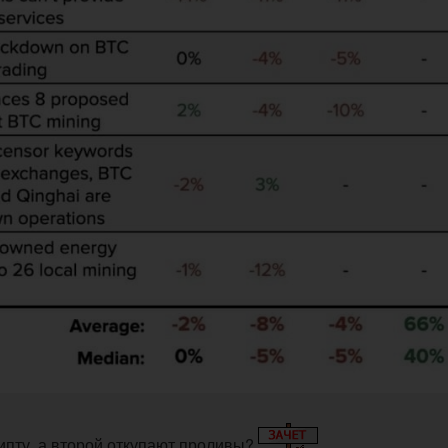
рипту, а второй откупают проливы?