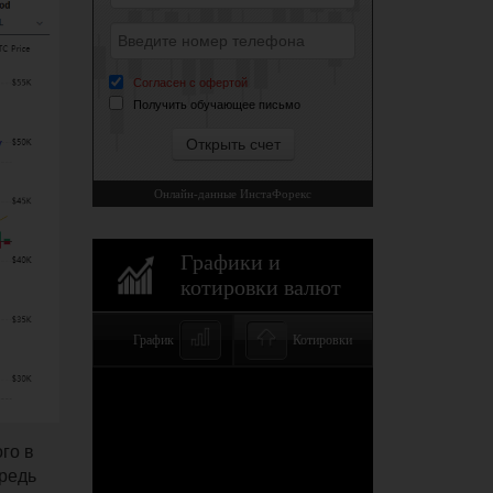
го в
ередь