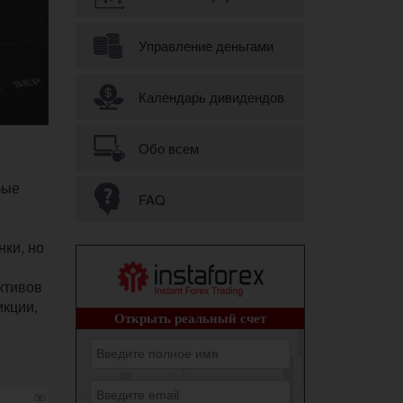
Управление деньгами
Календарь дивидендов
Обо всем
бые
FAQ
нки, но
активов
икции,