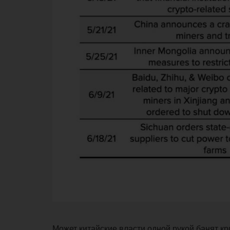
Может китайские власти одной рукой банят к