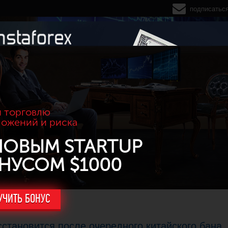
подписатьс
 торговлю
ложений и риска
НОВЫМ STARTUP
НУСОМ $1000
УЧИТЬ БОНУС
становится после очередного китайского бана