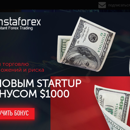
подписатьс
 торговлю
ложений и риска
НОВЫМ STARTUP
НУСОМ $1000
УЧИТЬ БОНУС
ысоту