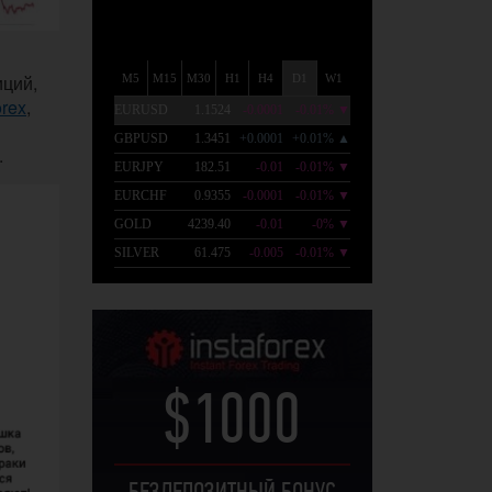
иций,
orex
,
.
$1000