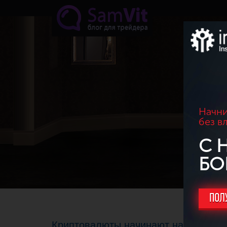
Перейти к основному содержанию
Начни
без в
С 
БО
ПОЛ
Криптовалюты начинают набирать в