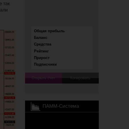
е так
пали