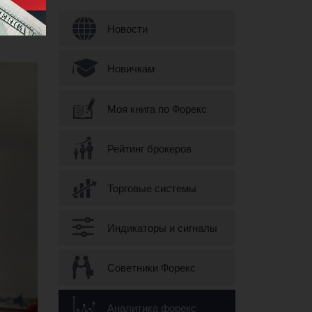
Форма поиска
Новости
Новичкам
Моя книга по Форекс
Рейтинг брокеров
Торговые системы
Индикаторы и сигналы
Советники Форекс
Аналитика форекс