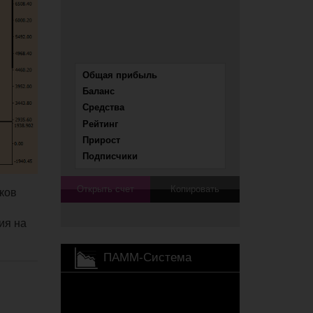
аков
ия на