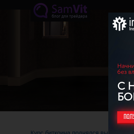
Перейти к основному содержанию
Начни
без в
С 
БО
ПОЛ
Курс биткоина поднялся выше 10 00