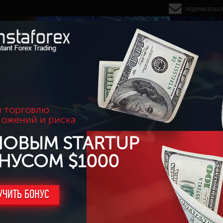
подписатьс
 торговлю
ложений и риска
НОВЫМ STARTUP
НУСОМ $1000
УЧИТЬ БОНУС
0$, обновив годовой максимум