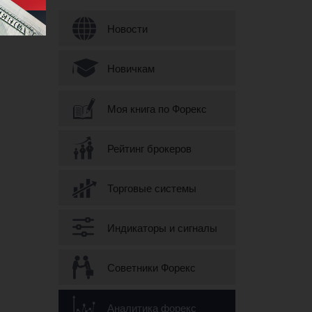
Форма поиска
Новости
Новичкам
Моя книга по Форекс
Рейтинг брокеров
Торговые системы
Индикаторы и сигналы
Советники Форекс
Аналитика форекс