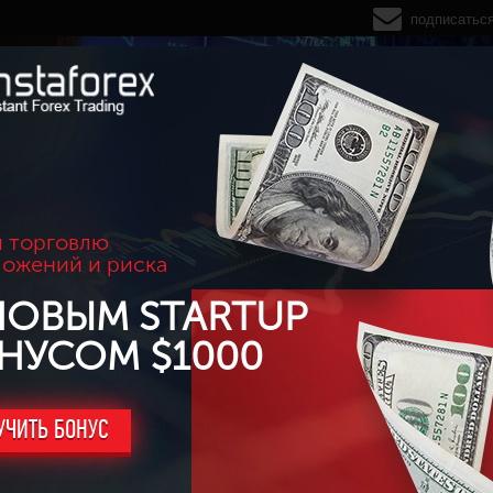
подписатьс
 торговлю
ложений и риска
НОВЫМ STARTUP
НУСОМ $1000
УЧИТЬ БОНУС
л: "Есть!"