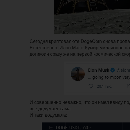
Сегодня криптовалютe DogeCoin снова пропам
Естественно, Илон Маск. Кумир миллионов напи
догикоин сразу же на первой космической ско
И совершенно неважно, что он имел ввиду под
все додумает сама.
И таки додумала: