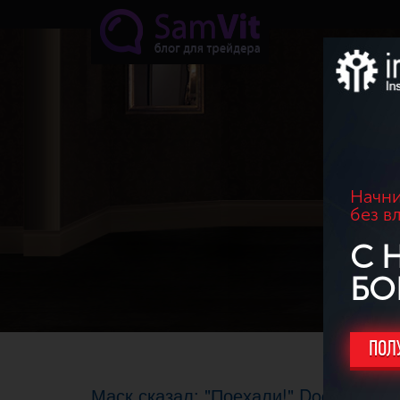
Перейти к основному содержанию
Начни
без в
С 
БО
ПОЛ
Маск сказал: "Поехали!" Doge ответи