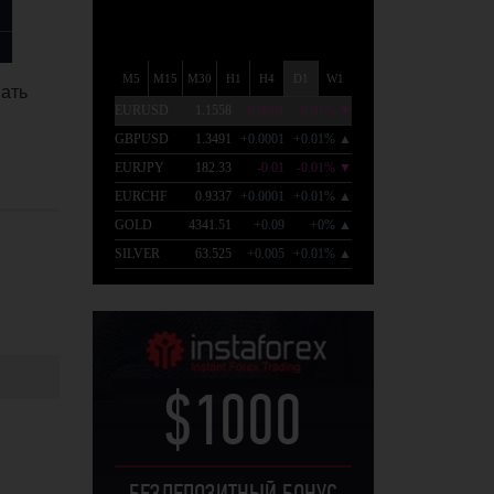
вать
$1000