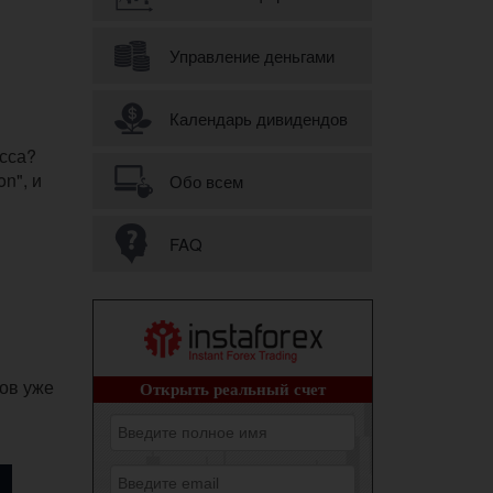
Управление деньгами
Календарь дивидендов
есса?
n", и
Обо всем
FAQ
ков уже