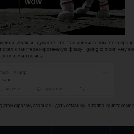
пили. И как вы думаете, кто стал инициатором этого проц
сал в твиттере коротенькую фразу: "going to moon very soo
рости взмыл ввысь.
 этой фразой, главное - дать отмашку, а толпа криптохомя