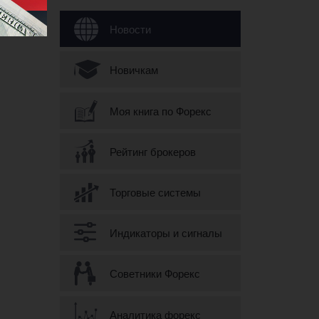
Форма поиска
Новости
Новичкам
Моя книга по Форекс
Рейтинг брокеров
Торговые системы
Индикаторы и сигналы
Советники Форекс
Аналитика форекс