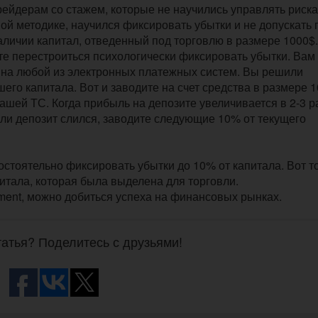
трейдерам со стажем, которые не научились управлять риск
ой методике, научился фиксировать убытки и не допускать
наличии капитал, отведенный под торговлю в размере 1000$.
те перестроиться психологически фиксировать убытки. Вам
т на любой из электронных платежных систем. Вы решили
его капитала. Вот и заводите на счет средства в размере 1
ашей ТС. Когда прибыль на депозите увеличивается в 2-3 ра
ли депозит слился, заводите следующие 10% от текущего
стоятельно фиксировать убытки до 10% от капитала. Вот т
итала, которая была выделена для торговли.
ent, можно добиться успеха на финансовых рынках.
атья? Поделитесь с друзьями!