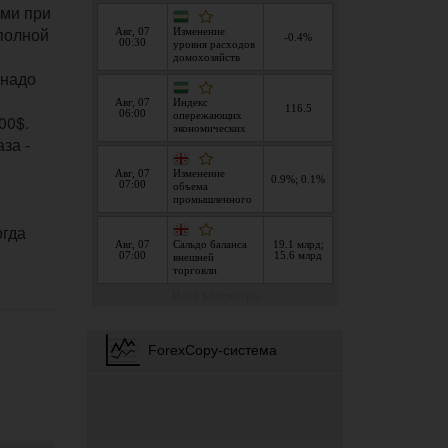
ами при
 полной
 надо
00$.
за -
огда