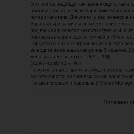
Этот метод подойдет как начинающим, так и 
помощи стопов. Я, благодаря ниже приведенн
потери капитала. Допустим, у вас имеется в 
Управлять рисками вы не умеете или не може
под весь ваш капитал завести отдельный сче
рисковать в серии сделок суммой в 10% от ваш
Торгуете на них без ограничения убытков по в
выводите ее на ваш электронный кошелек. Ес
депозита, теперь это не 100$, а 90$.
(1000$-100$)*10%=90$
Через некоторое время вы будете готовы само
можете завести на счет всю сумму вашего кап
Только используя правильный Money Managem
Полезная ст