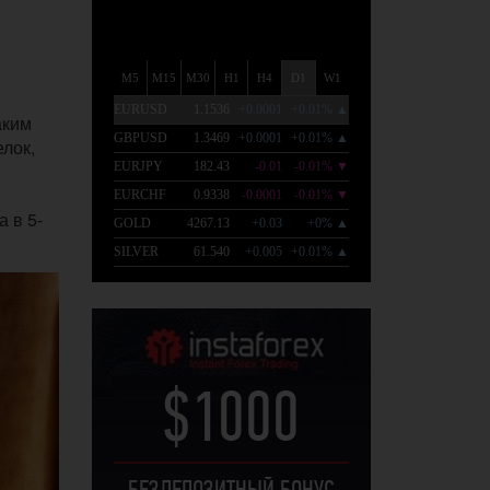
аким
елок,
 в 5-
$1000