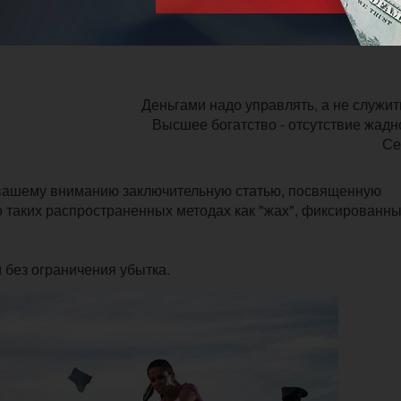
Деньгами надо управлять, а не служит
Высшее богатство - отсутствие жадн
Се
 вашему вниманию заключительную статью, посвященную
 таких распространенных методах как "жах", фиксированн
 без ограничения убытка.