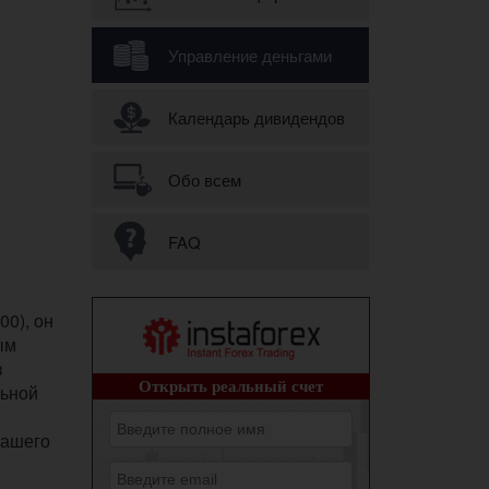
Управление деньгами
Календарь дивидендов
Обо всем
FAQ
00), он
ым
в
льной
вашего