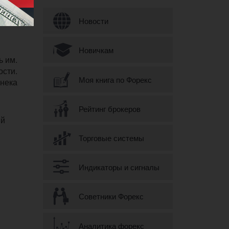
Форма поиска
Новости
Новичкам
ь им.
ости.
Моя книга по Форекс
нека
Рейтинг брокеров
ый
Торговые системы
Индикаторы и сигналы
Советники Форекс
Аналитика форекс