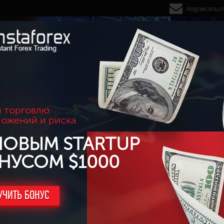
подписатьс
 торговлю
ложений и риска
НОВЫМ STARTUP
НУСОМ $1000
УЧИТЬ БОНУС
италом) - Жах, фиксированный объем и дробле