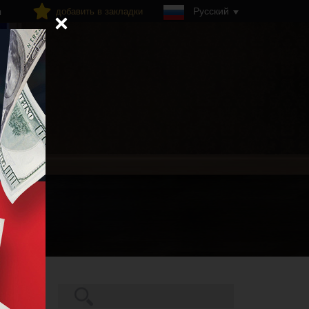
Русский
добавить в закладки
я
Поиск
ние