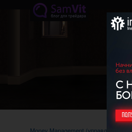
Перейти к основному содержанию
Начни
без в
С 
БО
ПОЛ
Money Management (управление кап