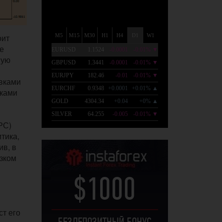
оит
е
вую
авками
вками
РС)
тика,
ив, в
изком
$1000
ст его