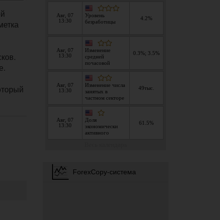
ей
метка
ков.
е.
оторый