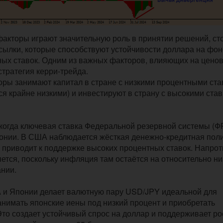
 факторы играют значительную роль в принятии решений, ст
сылки, которые способствуют устойчивости доллара на фон
ных ставок. Одним из важных факторов, влияющих на цено
тратегия керри-трейда.
сторы занимают капитал в стране с низкими процентными ст
тся крайне низкими) и инвестируют в страну с высокими ста
 когда ключевая ставка Федеральной резервной системы (Ф
онии. В США наблюдается жёсткая денежно-кредитная поли
приводит к поддержке высоких процентных ставок. Напрот
ется, поскольку инфляция там остаётся на относительно н
ании.
 и Японии делает валютную пару USD/JPY идеальной для
анимать японские иены под низкий процент и приобретать
то создает устойчивый спрос на доллар и поддерживает ро