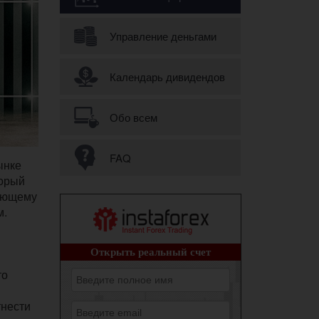
Управление деньгами
Календарь дивидендов
Обо всем
FAQ
ынке
торый
дующему
м.
то
тнести