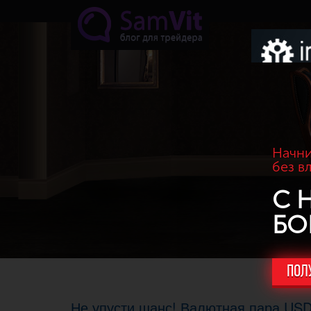
Перейти к основному содержанию
Начни
без в
С 
БО
ПОЛ
Не упусти шанс! Валютная пара USD