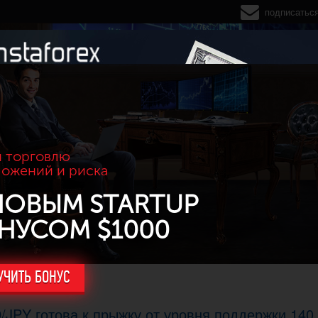
подписатьс
 торговлю
ложений и риска
НОВЫМ STARTUP
НУСОМ $1000
УЧИТЬ БОНУС
/JPY готова к прыжку от уровня поддержки 140