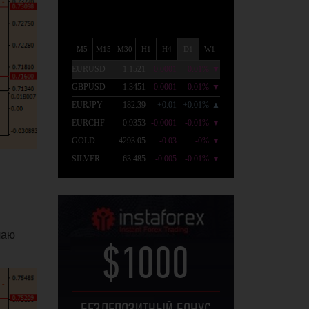
чаю
$1000