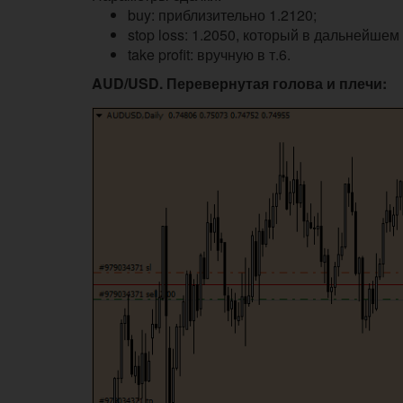
buy: приблизительно 1.2120;
stop loss: 1.2050, который в дальнейше
take profit: вручную в т.6.
AUD/USD. Перевернутая голова и плечи: