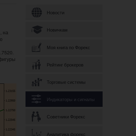
Форма поиска
Новости
Новичкам
, на
ю
Моя книга по Форекс
.7520.
 фигуры
Рейтинг брокеров
Торговые системы
Индикаторы и сигналы
Советники Форекс
Аналитика форекс