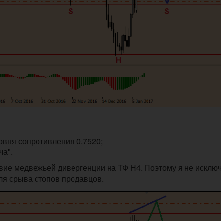
уровня сопротивления 0.7520;
ча".
ствие медвежьей дивергенции на ТФ Н4. Поэтому я не исклю
ля срыва стопов продавцов.