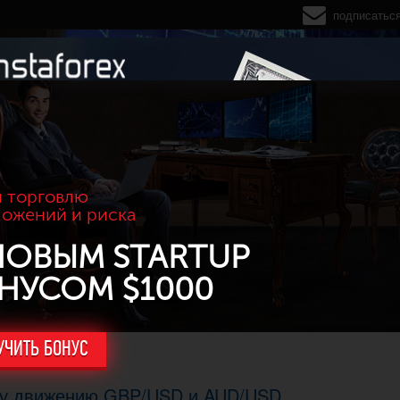
подписатьс
 торговлю
ложений и риска
НОВЫМ STARTUP
НУСОМ $1000
УЧИТЬ БОНУС
му движению GBP/USD и AUD/USD