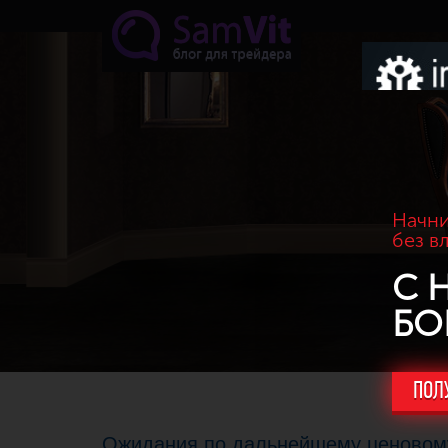
Перейти к основному содержанию
Начни
без в
С 
БО
ПОЛ
Ожидания по дальнейшему ценово