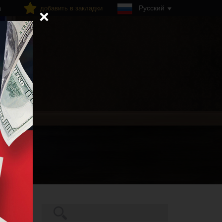
Русский
добавить в закладки
я
Поиск
ствия