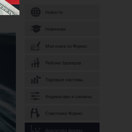
Форма поиска
Новости
Новичкам
Моя книга по Форекс
Рейтинг брокеров
Торговые системы
Индикаторы и сигналы
Советники Форекс
Аналитика форекс