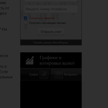
аким
ть от
щего
? На
дятся
ть в
Если
тальные