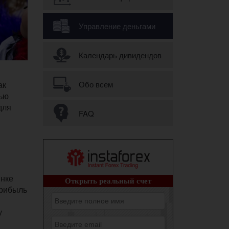
Управление деньгами
Календарь дивидендов
ак
Обо всем
щью
для
FAQ
ынке
прибыль
у