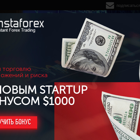
подписатьс
 торговлю
ложений и риска
НОВЫМ STARTUP
НУСОМ $1000
УЧИТЬ БОНУС