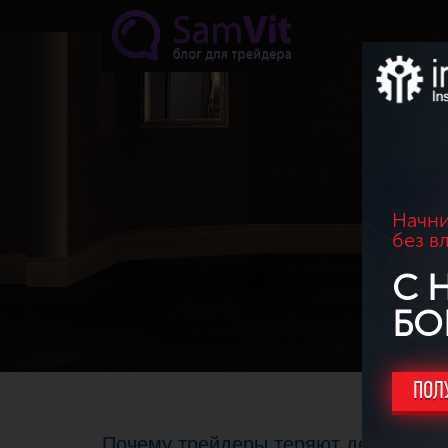
Перейти к основному содержанию
Начни
без в
С 
БО
ПОЛ
Почему трейдеры теряют деньги?