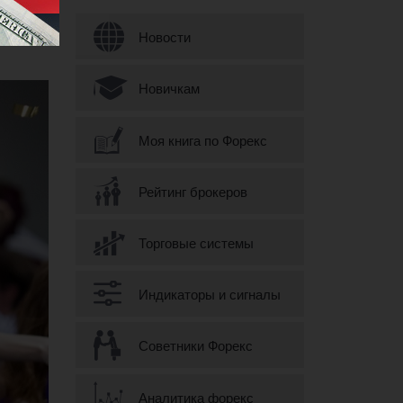
Форма поиска
Новости
Новичкам
Моя книга по Форекс
Рейтинг брокеров
Торговые системы
Индикаторы и сигналы
Советники Форекс
Аналитика форекс