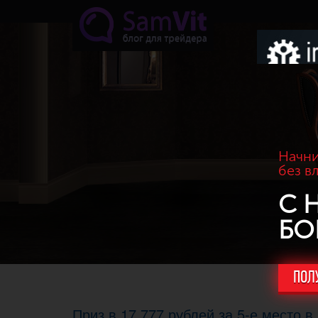
Перейти к основному содержанию
Начни
без в
С 
БО
ПОЛ
Приз в 17 777 рублей за 5-е место 