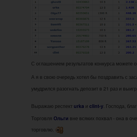
С оглашением результатов конкурса можете 
А я в свою очередь хотел бы поздравить с з
умудрился разогнать депозит в 21 раз и выигр
Выражаю респект
urka
и
clint-у
. Господа, бл
Торговля
Ольги
вне всяких похвал - она в о
торговлю.