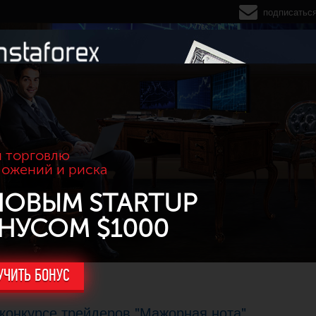
подписатьс
 торговлю
ложений и риска
НОВЫМ STARTUP
НУСОМ $1000
УЧИТЬ БОНУС
в конкурсе трейдеров "Мажорная нота"