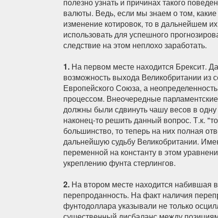
полезно узнать и причинах такого поведе
валюты. Ведь, если мы знаем о том, каки
изменение котировок, то в дальнейшем их
использовать для успешного прогнозирова
следствие на этом неплохо заработать.
1.
На первом месте находится Брексит. Д
возможность выхода Великобритании из с
Европейского Союза, а неопределенность,
процессом. Внеочередные парламентские 
должны были сдвинуть чашу весов в одну 
наконец-то решить данный вопрос. Т.к. "т
большинство, то теперь на них полная отв
дальнейшую судьбу Великобритании. Име
переменной на константу в этом уравнен
укреплению фунта стерлингов.
2.
На втором месте находится набившая 
перепроданность. На факт наличия пере
фунтодоллара указывали не только осцил
существенный дисбаланс между позиция