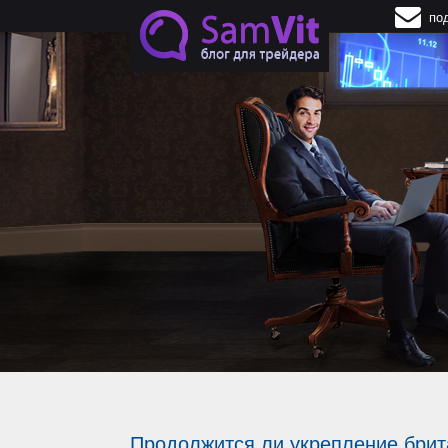
Перейти к основному содержанию
по
Начни торговлю
без вложений и риска
С НОВЫМ ST
БОНУСОМ $1
ПОЛУЧИТЬ БОНУС
Продолжится ли укрепление бри