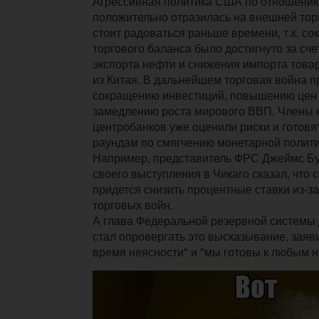
Агрессивная политика США по отношению 
положительно отразилась на внешней торг
стоит радоваться раньше времени, т.к. с
торгового баланса было достигнуто за сч
экспорта нефти и снижения импорта това
из Китая. В дальнейшем торговая война п
сокращению инвестиций, повышению цен 
замедлению роста мирового ВВП. Члены
центробанков уже оценили риски и готовя
раундам по смягчению монетарной полит
Например, представитель ФРС Джеймс Бу
своего выступления в Чикаго сказал, что
с
придется снизить процентные ставки из-з
торговых войн.
А глава Федеральной резервной системы
стал опровергать это высказывание, заяви
время неясности" и "мы готовы к любым 