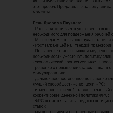
ФРС и публикацию заявления FOMC, то я 
этот пробел. Представляю вашему внима
моменты.
Речь Джерома Пауэлла:
- Рост занятости был «существенно выше»
необходимого для поддержания рабочей 
- Мы ожидаем, что рынок труда останется
- Рост заграницей на «твёрдой траектории
- Повышение ставок слишком медленно п
необходимости ужесточать политику слиш
- экономический прогноз усилился в посл
- решение о повышении ставок — шаг в с
стимулирования;
- дальнейшее постепенное повышение кл
лучший способ достижения цели ФРС;
- изменение ключевой ставки — главный 
корректировки денежной политики ФРС;
-
ФРС
пытается занять среднюю позицию
ставок;
- мы прогнозируем постепенные повышени