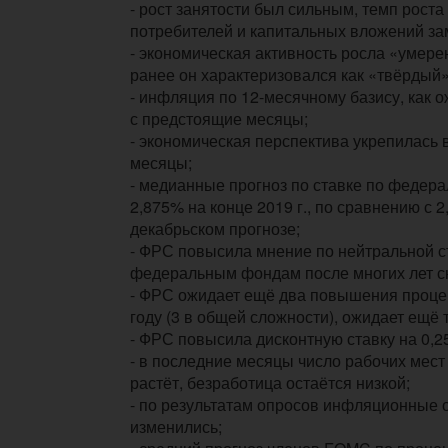
- рост занятости был сильным, темп роста
потребителей и капитальных вложений з
- экономическая активность росла «умер
ранее он характеризовался как «твёрдый
- инфляция по 12-месячному базису, как о
с предстоящие месяцы;
- экономическая перспектива укрепилась 
месяцы;
- медианные прогноз по ставке по феде
2,875% на конце 2019 г., по сравнению с 
декабрьском прогнозе;
- ФРС повысила мнение по нейтральной с
федеральным фондам после многих лет с
- ФРС ожидает ещё два повышения процен
году (3 в общей сложности), ожидает ещё т
- ФРС повысила дисконтную ставку на 0,2
- в последние месяцы число рабочих мест
растёт, безработица остаётся низкой;
- по результатам опросов инфляционные 
изменились;