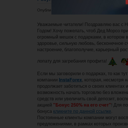
Опубликовано 31.12.2015 в 17:12.
Уважаемые читатели! Поздравляю вас с
Годом! Хочу пожелать, чтоб Дед Мороз пр
огромный мешок с подарками, в котором 
здоровье, сильную любовь, бесконечное с
настроение, благополучие, карьерный рост
лопату для загребания профита!
Если мы заговорили о подарках, то как тут
компании
InstaForex
, которая, несмотря 
продолжает заботиться о своих клиентах 
возможность начать торговлю без вложен
средств или увеличить свой депозит, вос
акцией
"Б
онус 250% на его счет"
! Для п
бонуса
кликните по данной ссылке
.
Постоянные клиенты компании могут вос
предложениями
, в рамках которых произ