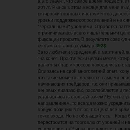
а это значит, что самое время подвести и
2017г. Рынок в этом месяце для меня вы
котировки торговых инструментов доволь
уровни поддержек/сопротивлений и не счи
"зеркальными" уровнями. Отработка патт
ограничивалась всего лишь первыми цел
фиксации профита. В результате совокуп
счетам составила сумму в
392$
.
Зато любители усреднений и мартингейла
"на коне". Практически целый месяц коти
валютных пар и кроссов находились в ста
Опираясь на свой многолетний опыт, хочу
что такие моменты являются самыми опа
начинающих трейдеров, т.к. они привыкают
ценовых диапазонах, расслабляются и пе
устанавливать стопы. А зачем? Если не уг
направлением, то всегда можно усреднит
общую позицию в плюс, т.к. цена все вре
точке входа. Но не обольщайтесь... Когда
перестроится на торговлю от уровней и н
усреднение, то Рынок преподнесет сюрпри