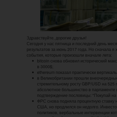
Здравствуйте, дорогие друзья!
Сегодня у нас пятница и последний день меся
результатов за июнь 2017 года. Но сначала я
события, которые произошли вначале лета:
bitcoin снова обновил исторический мак
в 3000$;
ethereum показал практически вертикаль
в Великобритании прошли внеочередные
стремительному росту GBP/USD на 525 пу
абсолютное большинство в парламенте и
подтверждение пословицы: "Покупай на 
ФРС снова подняла процентную ставку н
США, но продлился он недолго. Инвест
политиков, вербальные интервенции ко