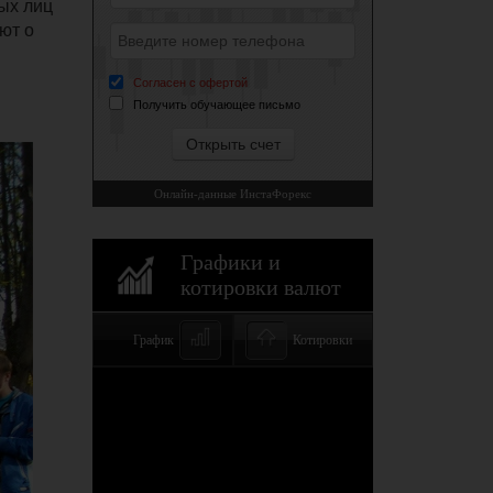
ых лиц
ют о