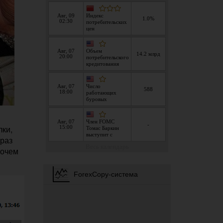
лки,
 раз
бочем