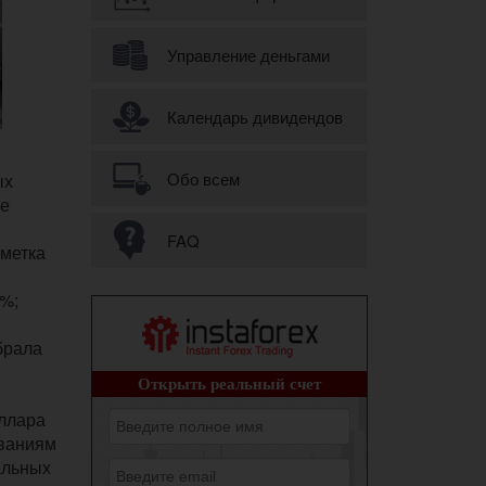
Управление деньгами
Календарь дивидендов
Обо всем
ых
ые
FAQ
тметка
0%;
брала
оллара
ываниям
альных