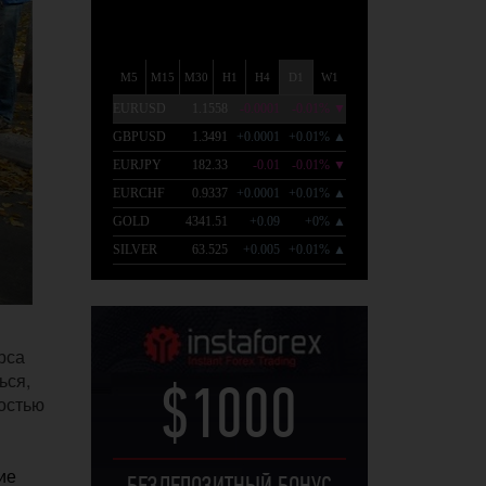
рса
ься,
$1000
ностью
ие