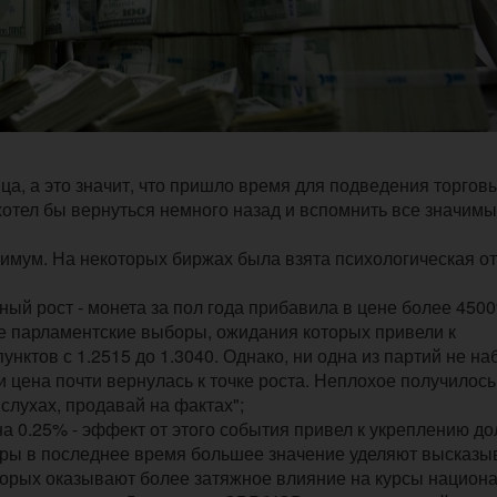
ца, а это значит, что пришло время для подведения торгов
 хотел бы вернуться немного назад и вспомнить все значим
симум. На некоторых биржах была взята психологическая о
ный рост - монета за пол года прибавила в цене более 450
 парламентские выборы, ожидания которых привели к
нктов с 1.2515 до 1.3040. Однако, ни одна из партий не на
 цена почти вернулась к точке роста. Неплохое получилось
слухах, продавай на фактах";
а 0.25% - эффект от этого события привел к укреплению д
оры в последнее время большее значение уделяют высказ
торых оказывают более затяжное влияние на курсы национ