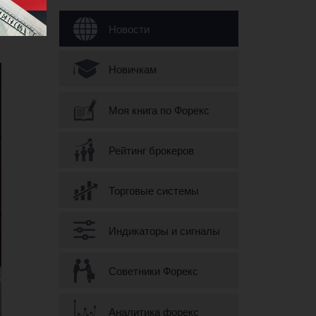
Форма поиска
Новости
Новичкам
Моя книга по Форекс
Рейтинг брокеров
Торговые системы
Индикаторы и сигналы
Советники Форекс
Аналитика форекс