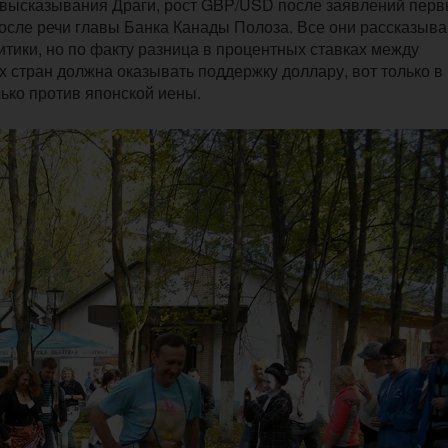
 высказывания Драги, рост GBP/USD после заявлений перв
сле речи главы Банка Канады Полоза. Все они рассказыва
тики, но по факту разница в процентных ставках между
 стран должна оказывать поддержку доллару, вот только в
лько против японской иены.