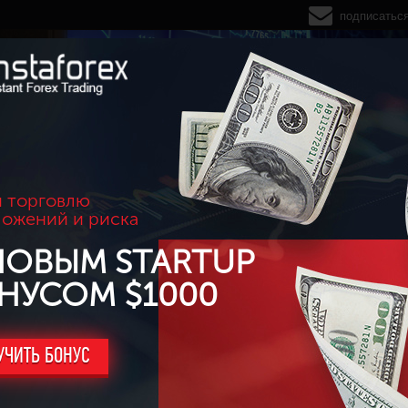
подписатьс
 торговлю
ложений и риска
НОВЫМ STARTUP
НУСОМ $1000
УЧИТЬ БОНУС
 Прибыль: +1490$