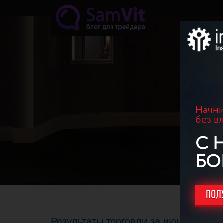
Перейти к основному содержанию
Начни
без в
С 
БО
ПОЛ
Результаты торговли за июнь 2017г.