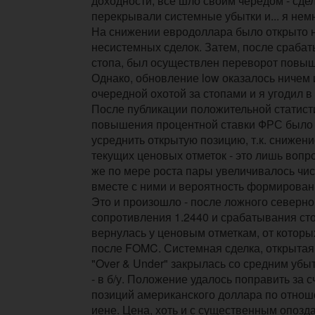
доходности, все шло своим чередом - сде
перекрывали системные убытки и... я нем
На снижении евродоллара было открыто 
несистемных сделок. Затем, после сраба
стопа, был осуществлен переворот повы
Однако, обновление low оказалось ничем 
очередной охотой за стопами и я угодил в
После публикации положительной статист
повышения процентной ставки ФРС было
усреднить открытую позицию, т.к. сниже
текущих ценовых отметок - это лишь вопр
же по мере роста пары увеличивалось чис
вместе с ними и вероятность формирован
Это и произошло - после ложного северно
сопротивления 1.2440 и срабатывания сто
вернулась у ценовым отметкам, от которы
после FOMC. Системная сделка, открытая
"Over & Under" закрылась со средним убы
- в б/у. Положение удалось поправить за 
позиций американского доллара по отнош
иене. Цена, хоть и с существенным опозд