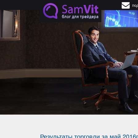
Перейти к основному содержанию
по
Начни торговлю
без вложений и риска
С НОВЫМ ST
БОНУСОМ $1
ПОЛУЧИТЬ БОНУС
Результаты торговли за май 2016