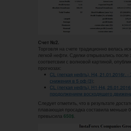
Счет №2.
Торговля на счете традиционно велась ис
легкой нефти. Сделки открывались после 
соответсвии с волновой картиной, опубли
прогнозах:
CL (легкая нефть). H4, 21.01.2016г. 
снижения в 5 оф (3)
;
CL (легкая нефть). Н1-H4, 25.01.2016
продолжением восходящего движен
Следует отметить, что в результате доста
плавающая просадка составила меньше 0
превысила
650$
.