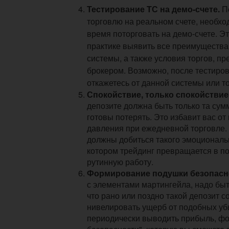
Тестирование ТС на демо-счете.
Пе
торговлю на реальном счете, необхо
время поторговать на демо-счете. Э
практике выявить все преимущества
системы, а также условия торгов, п
брокером. Возможно, после тестиро
откажетесь от данной системы или т
Спокойствие, только спокойствие
депозите должна быть только та сум
готовы потерять. Это избавит вас от
давления при ежедневной торговле. 
должны добиться такого эмоциональн
котором трейдинг превращается в п
рутинную работу.
Формирование подушки безопасн
с элементами мартингейла, надо быт
что рано или поздно такой депозит с
нивелировать ущерб от подобных уб
периодически выводить прибыль, ф