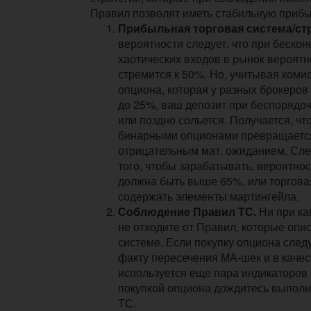
Правил позволят иметь стабильную прибы
Прибыльная торговая система/ст
вероятности следует, что при беско
хаотических входов в рынок вероят
стремится к 50%. Но, учитывая коми
опциона, которая у разных брокеров
до 25%, ваш депозит при беспорядоч
или поздно сольется. Получается, чт
бинарными опционами превращается 
отрицательным мат. ожиданием. Сле
того, чтобы зарабатывать, вероятно
должна быть выше 65%, или торгова
содержать элементы мартингейла.
Соблюдение Правил ТС.
Ни при ка
не отходите от Правил, которые опи
системе. Если покупку опциона след
факту пересечения МА-шек и в каче
используется еще пара индикаторов 
покупкой опциона дождитесь выполн
ТС.