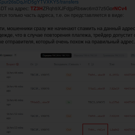
QKpur26sDqJriD5gYTVXKY5/transfers
SDT на адрес:
TZ3H
ZRqh9XJFdjjpRbswc6m37z5Go
rNCv4
ся только часть адреса, т.е. он представляется в виде:
сети, мошенники сразу же начинают спамить на данный адре
жде, что в случае повторения платежа, трейдер допустит
ке отправителя, который очень похож на правильный адрес.