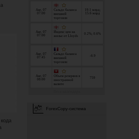
ма
 кода
а