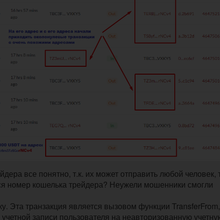
ера все понятно, т.к. их может отправить любой человек, т
лся номер кошелька трейдера? Неужели мошенники смогли
ку. Эта транзакция является вызовом функции TransferFrom,
 учетной записи пользователя на неавторизованную учетну