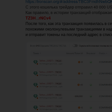
https://tronscan.org/#/address/TBC3FmdhNwb
С этого кошелька трейдер отправил 40 000 U
Как правило, в истории транзакций отображает
TZ3H
...
rNCv4
После того, как эта транзакция появилась в 
похожими околонулевыми транзакциями в наде
и отправит токены на последний адрес в спис