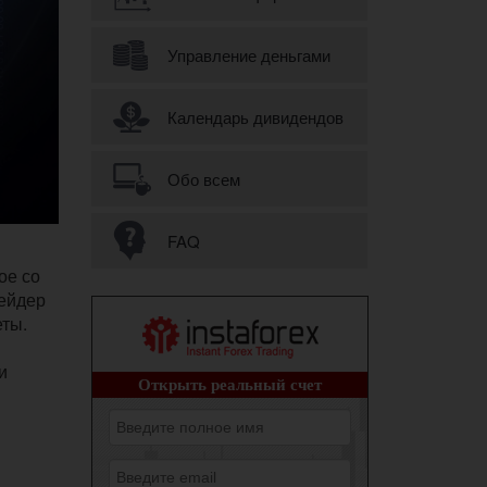
Управление деньгами
Календарь дивидендов
Обо всем
FAQ
ое со
рейдер
еты.
и