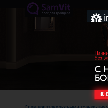
Перейти к основному содержанию
Начни
без в
С 
БО
ПОЛ
Спам криптовалютными транзакциями