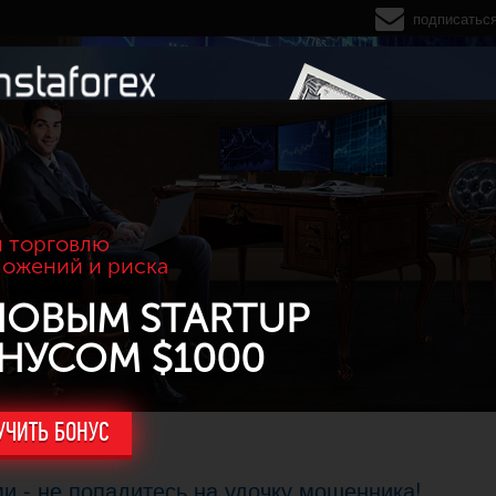
подписатьс
 торговлю
ложений и риска
НОВЫМ STARTUP
НУСОМ $1000
УЧИТЬ БОНУС
 - не попадитесь на удочку мошенника!