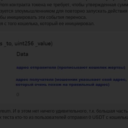
rFrom контракта токена не требует, чтобы утвержденная сум
ьзуется злоумышленником для повторно запускать действия
обы инициировать эти события переноса.
я с того кошелька, который ее инициировал.
eum. И в этом нет ничего удивительного, т.к. большая часть
х теста кто-то из пользователей отправил 0 USDT с кошельк