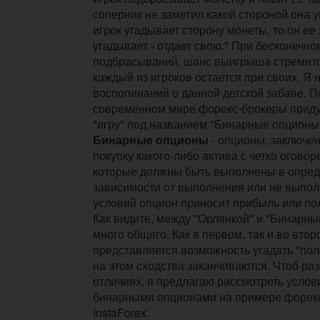
соперник не заметил какой стороной она у
игрок угадывает сторону монеты, то он ее 
угадывает - отдает свою." При бесконечно
подбрасываний, шанс выигрыша стремится 
каждый из игроков остается при своих. Я 
воспопинаний о данной детской забаве. П
современном мире форекс-брокеры прид
"игру" под названием "Бинарные опционы
Бинарные опционы
- опционы, заключе
покупку какого-либо актива с четко огово
которые должны быть выполнены в опред
зависимости от выполнения или не выпо
условий опцион приносит прибыль или по
Как видите, между "Орлянкой" и "Бинарн
много общего. Как в первом, так и во вто
представляется возможность угадать "по
на этом сходства заканчиваются. Чтоб ра
отличиях, я предлагаю рассмотреть услов
бинарными опционами на примере форек
InstaForex.