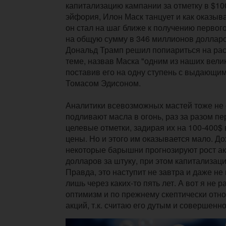
капитализацию кампании за отметку в $10
эйфория, Илон Маск танцует и как оказыва
он стал на шаг ближе к получению первог
на общую сумму в 346 миллионов долларов
Дональд Трамп решил попиариться на ра
теме, назвав Маска "одним из наших велик
поставив его на одну ступень с выдающи
Томасом Эдисоном.
Аналитики всевозможных мастей тоже не с
подливают масла в огонь, раз за разом п
целевые отметки, задирая их на 100-400$
цены. Но и этого им оказывается мало. Дох
некоторые барышни прогнозируют рост ак
долларов за штуку, при этом капитализаци
Правда, это наступит не завтра и даже не в
лишь через каких-то пять лет. А вот я не 
оптимизм и по прежнему скептически отно
акций, т.к. считаю его дутым и совершен