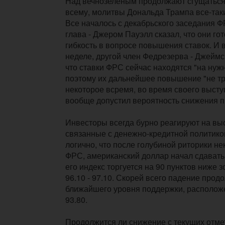
Над вечнозеленым продолжают сгущаться т
всему, молитвы Дональда Трампа все-та
Все началось с декабрьского заседания Ф
глава - Джером Пауэлл сказал, что они го
гибкость в вопросе повышения ставок. И в
неделе, другой член Федрезерва - Джеймс
что ставки ФРС сейчас находятся "на нуж
поэтому их дальнейшее повышение "не тре
некоторое всремя, во время своего высту
вообще допустил вероятность снижения п
Инвесторы всегда бурно реагируют на вы
связанные с денежно-кредитной политико
логично, что после голубиной риторики н
ФРС, американский доллар начал сдавать
его индекс торгуется на 90 пунктов ниже 
96.10 - 97.10. Скорей всего падение прод
ближайшего уровня поддержки, расположе
93.80.
Продолжится ли снижение с текущих отмет