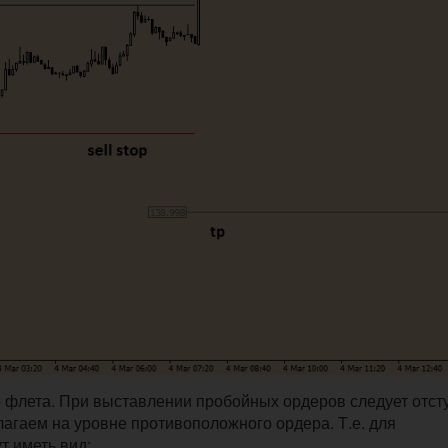
го флета. При выставлении пробойных ордеров следует отст
олагаем на уровне противоположного ордера. Т.е. для
т иметь вид: