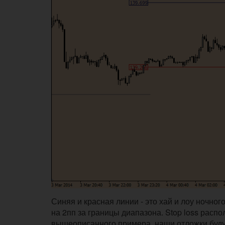
Синяя и красная линии - это хай и лоу ночно
на 2пп за границы диапазона. Stop loss расп
вышеописанного примера, наши отложки буду