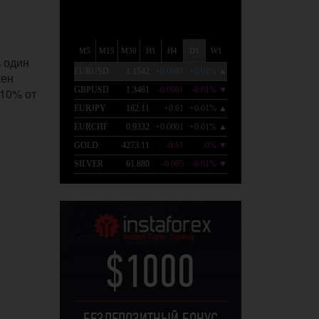
 один
жен
 10% от
$1000