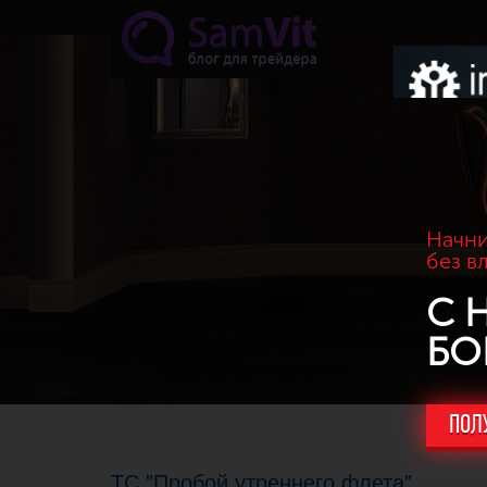
Перейти к основному содержанию
Начни
без в
С 
БО
ПОЛ
ТС "Пробой утреннего флета"