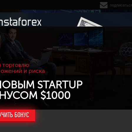
подписатьс
 торговлю
ложений и риска
НОВЫМ STARTUP
НУСОМ $1000
УЧИТЬ БОНУС