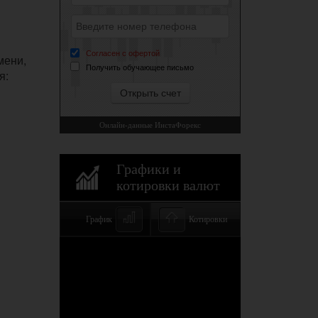
мени,
я: