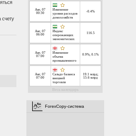
ляться
 счету