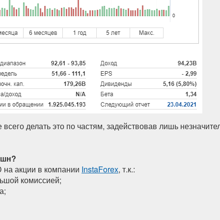
е всего делать это по частям, задействовав лишь незначит
йшн?
D на акции в компании
InstaForex
, т.к.:
льшой комиссией;
а;