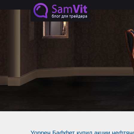
Перейти к основному содержанию
Начни
без в
С 
БО
ПОЛ
Уоррен Баффет купил акции нефтян