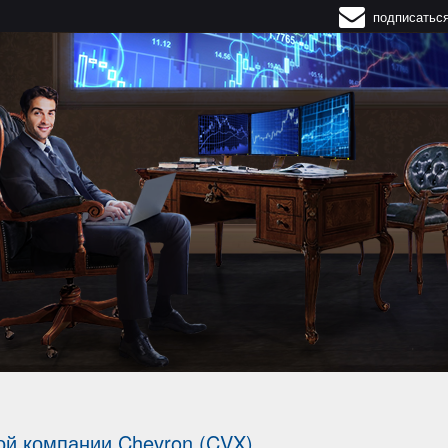
подписатьс
 торговлю
ложений и риска
НОВЫМ STARTUP
НУСОМ $3500
УЧИТЬ БОНУС
ой компании Chevron (CVX)