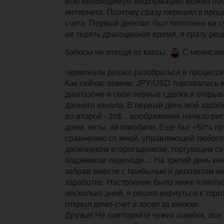
всю необходимую информацию можно поч
интернета. Поэтому сразу перешел к про
счета. Первый депозит был пополнен на с
не терять драгоценное время, я сразу ре
бабосы не отходя от кассы.
С нюансам
терминале решил разобраться в процессе
Как сейчас помню: JPY/USD торговалась в
диапазоне и свои первые сделки я открыв
данного канала. В первый день мой зараб
во второй - 20$... воображение начало р
дома, яхты, автомобили. Еще бы! +50% при
сравнению со мной, управляющий любого 
двоечником второгодником, торгующим се
подземном переходе.... На третий день ие
забрав вместе с прибылью и депозитом м
заработке. Настроение было ниже плинтус
несколько дней, я решил вернуться к торго
открыл демо-счет и засел за книжки..
Друзья! Не повторяйте чужих ошибок, все