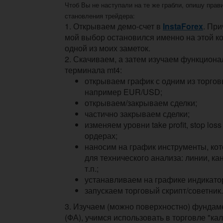
Чтоб Вы не наступали на те же грабли, опишу пра
становления трейдера:
1. Открываем демо-счет в
InstaForex
. Пр
мой выбор остановился именно на этой к
одной из моих заметок.
2. Скачиваем, а затем изучаем функциона
терминала mt4:
открываем график с одним из торгов
например EUR/USD;
открываем/закрываем сделки;
частично закрываем сделки;
изменяем уровни take profit, stop los
ордерах;
наносим на график инструменты, ко
для технического анализа: линии, ка
т.п.;
устанавливаем на графике индикато
запускаем торговый скрипт/советник.
3. Изучаем (можно поверхностно) фунда
(ФА), учимся использовать в торговле "ка