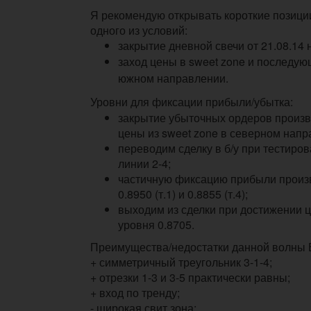
Я рекомендую открывать короткие позиц
одного из условий:
закрытие дневной свечи от 21.08.14 
заход цены в sweet zone и последую
южном направлении.
Уровни для фиксации прибыли/убытка:
закрытие убыточных ордеров произ
цены из sweet zone в северном напр
переводим сделку в б/у при тестиро
линии 2-4;
частичную фиксацию прибыли произ
0.8950 (т.1) и 0.8855 (т.4);
выходим из сделки при достижении 
уровня 0.8705.
Преимущества/недостатки данной волны 
+ симметричный треугольник 3-1-4;
+ отрезки 1-3 и 3-5 практически равны;
+ вход по тренду;
- широкая свит зона;